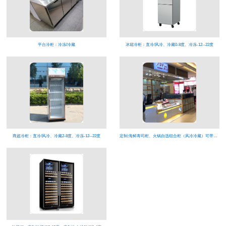
平台冷柜：冷冻/冷藏
冰箱冷柜：直冷/风冷、冷藏0-8度、冷冻-12--22度
商超冷柜：直冷/风冷、冷藏2-8度、冷冻-12--22度
定制:海鲜寿司柜、火锅自选组合柜（风冷冷藏）可带喷雾