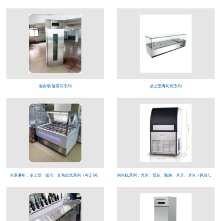
全自动 醒发箱系列
桌上型寿司柜系列
冰淇淋柜：桌上型、弧形、直角款式系列（可定制）
制冰机系列：方冰、雪花、颗粒、月牙、片冰（风冷/水冷）