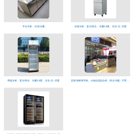
平台冷柜：冷冻/冷藏
冰箱冷柜：直冷/风冷、冷藏0-8度、冷冻-12--22度
商超冷柜：直冷/风冷、冷藏2-8度、冷冻-12--22度
定制:海鲜寿司柜、火锅自选组合柜（风冷冷藏）可带喷雾