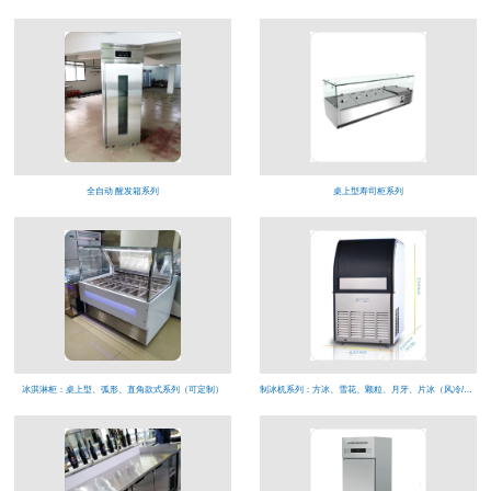
全自动 醒发箱系列
桌上型寿司柜系列
冰淇淋柜：桌上型、弧形、直角款式系列（可定制）
制冰机系列：方冰、雪花、颗粒、月牙、片冰（风冷/水冷）