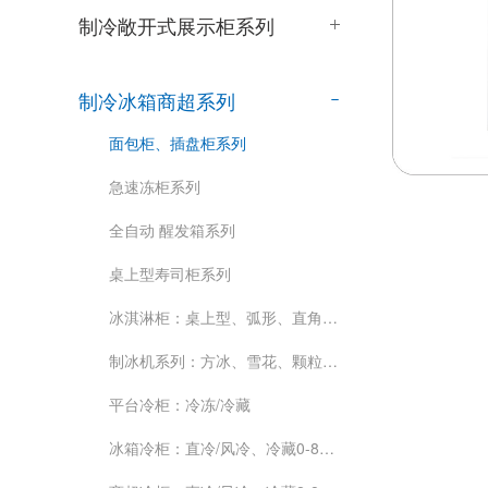
制冷敞开式展示柜系列
日式：直角西点柜系列
立式前开糕点柜、（可前后开）系列
定制款：直角西点柜系列
制冷冰箱商超系列
立式风幕柜、敞开式风幕柜系列
前开款：弧形/直角西点柜前开系列
面包柜、插盘柜系列
弧形款：西点柜系列
急速冻柜系列
敞开式三明治，中心开放柜系列
全自动 醒发箱系列
桌上型寿司柜系列
冰淇淋柜：桌上型、弧形、直角款式系列（可定制）
制冰机系列：方冰、雪花、颗粒、月牙、片冰（风冷/水冷）
平台冷柜：冷冻/冷藏
冰箱冷柜：直冷/风冷、冷藏0-8度、冷冻-12--22度