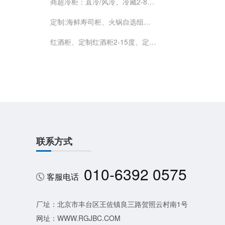
商超冷柜：直冷/风冷、冷藏2-8度、冷冻-12--22度
定制:海鲜寿司柜、火锅自选组合柜（风冷冷藏）可带喷雾
红酒柜、定制红酒柜2-15度、定制牛肉排酸柜0-4度
联系方式
010-6392 0575
客服电话
厂址：北京市丰台区王佐镇良三路贺照云村南1号
网址：WWW.RGJBC.COM