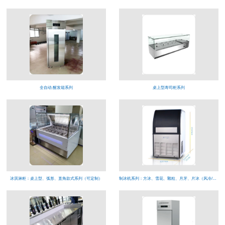
全自动 醒发箱系列
桌上型寿司柜系列
冰淇淋柜：桌上型、弧形、直角款式系列（可定制）
制冰机系列：方冰、雪花、颗粒、月牙、片冰（风冷/水冷）