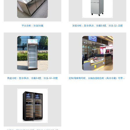
平台冷柜：冷冻/冷藏
冰箱冷柜：直冷/风冷、冷藏0-8度、冷冻-12--22度
商超冷柜：直冷/风冷、冷藏2-8度、冷冻-12--22度
定制:海鲜寿司柜、火锅自选组合柜（风冷冷藏）可带喷雾